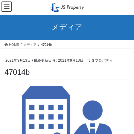
コ
ナ
ン
ビ
テ
ゲ
ン
ー
メディア
ツ
シ
へ
ョ
ス
ン
HOME
メディア
47014b
キ
に
ッ
移
プ
動
2021年9月13日
/ 最終更新日時 :
2021年9月13日
ＪＳプロパティ
47014b