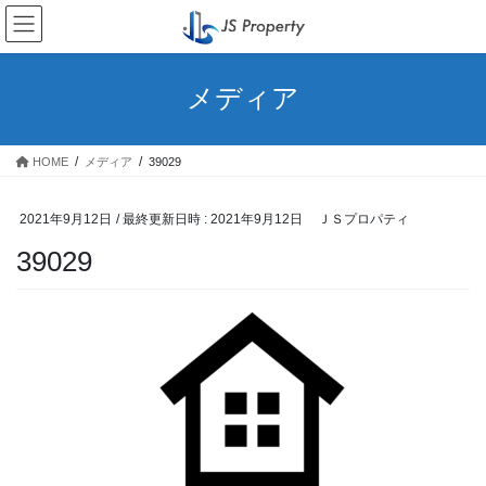
コ
ナ
ン
ビ
テ
ゲ
ン
ー
メディア
ツ
シ
へ
ョ
ス
ン
HOME
メディア
39029
キ
に
ッ
移
プ
動
2021年9月12日
/ 最終更新日時 :
2021年9月12日
ＪＳプロパティ
39029