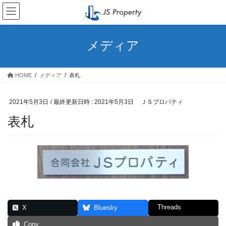
コ
ナ
ン
ビ
テ
ゲ
ン
ー
メディア
ツ
シ
へ
ョ
ス
ン
HOME
メディア
表札
キ
に
ッ
移
プ
動
2021年5月3日
/ 最終更新日時 :
2021年5月3日
ＪＳプロパティ
表札
Threads
X
Bluesky
Copy